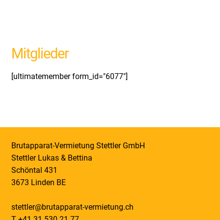
Unterm
Kaufen
öffnen
Unterm
Mieten
Mitglieder
öffnen
Unterm
Infos
öffnen
[ultimatemember form_id="6077"]
Unterm
Über uns
öffnen
Unterm
Kontakt
öffnen
Konto
Brutapparat-Vermietung Stettler GmbH
Stettler Lukas & Bettina
Kasse
Schöntal 431
3673 Linden BE
stettler@brutapparat-vermietung.ch
T +41 31 530 21 77