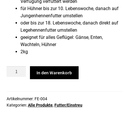
Verfügung verfüttert werden
für Hühner bis zur 10. Lebenswoche, danach auf
Jungenhennenfutter umstellen
oder bis zur 18. Lebenswoche, danach direkt auf
Legehennenfutter umstellen
geeignet für alles Geflügel: Gänse, Enten,
Wachteln, Hühner
2kg
Küken
In den Warenkorb
Futter
KOK
2kg
Menge
Artikelnummer:
FE-004
Kategorien:
Alle Produkte
,
Futter/Einstreu