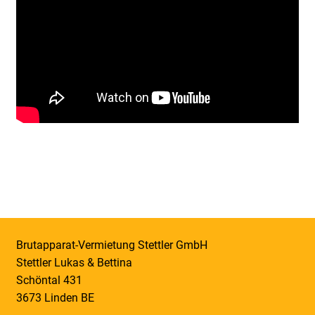
Brutapparat-Vermietung Stettler GmbH
Stettler Lukas & Bettina
Schöntal 431
3673 Linden BE